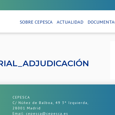
SOBRE CEPESCA
ACTUALIDAD
DOCUMENTA
RIAL_ADJUDICACIÓN
CEPESCA
C/ Núñez de Balboa, 49 3º Izquierda,
28001 Madrid
Email: cepesca@cepesca.es