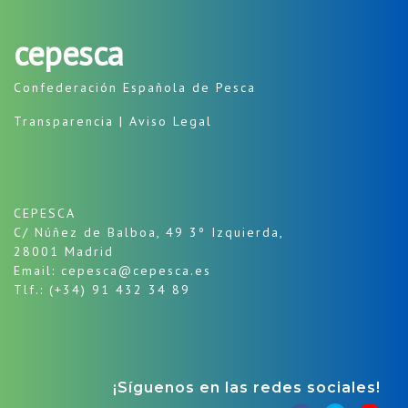
cepesca
Confederación Española de Pesca
Transparencia
|
Aviso Legal
CEPESCA
C/ Núñez de Balboa, 49 3º Izquierda,
28001 Madrid
Email: cepesca@cepesca.es
Tlf.: (+34) 91 432 34 89
¡Síguenos en las redes sociales!