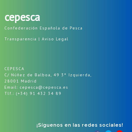
cepesca
Confederación Española de Pesca
Transparencia
|
Aviso Legal
CEPESCA
C/ Núñez de Balboa, 49 3º Izquierda,
28001 Madrid
Email: cepesca@cepesca.es
Tlf.: (+34) 91 432 34 89
¡Síguenos en las redes sociales!