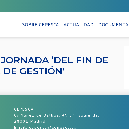
SOBRE CEPESCA
ACTUALIDAD
DOCUMENTA
 JORNADA ‘DEL FIN DE
 DE GESTIÓN’
CEPESCA
C/ Núñez de Balboa, 49 3º Izquierda,
28001 Madrid
Email: cepesca@cepesca.es