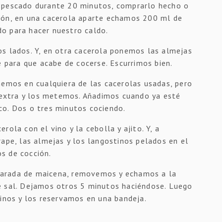
e pescado durante 20 minutos, comprarlo hecho o
ión, en una cacerola aparte echamos 200 ml de
o para hacer nuestro caldo.
os lados. Y, en otra cacerola ponemos las almejas
e para que acabe de cocerse. Escurrimos bien.
nemos en cualquiera de las cacerolas usadas, pero
n extra y los metemos. Añadimos cuando ya esté
co. Dos o tres minutos cociendo.
ola con el vino y la cebolla y ajito. Y, a
rape, las almejas y los langostinos pelados en el
s de cocción.
arada de maicena, removemos y echamos a la
e sal. Dejamos otros 5 minutos haciéndose. Luego
tinos y los reservamos en una bandeja.