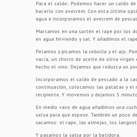
Para el caldo: Podemos hacer un caldo d
hacerlo con avecrem. Con esta última opc
agua e incorporamos el avecrem de pescad
Marcamos en una sartén el rape por los d
en agua hirviendo y sal. Y añadimos el rap
Pelamos y picamos la cebolla y el ajo. Po
vacía, un chorro de aceite de oliva virge
hecho el vino. Dejamos que reduzca un po
Incorporamos el caldo de pescado a la cacer
continuación, colocamos las patatas y el 
recipiente. Y movemos y dejamos 5 minuto
En medio vaso de agua añadimos una cuch
salsa para que espese. También un poco d
sacamos: el rape, las almejas, los langos
Y pasamos la salsa por la batidora.