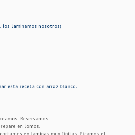
o, los laminamos nosotros)
ar esta receta con arroz blanco.
oceamos. Reservamos.
prepare en lomos.
o cortamos en láminas muy finitas. Picamos el