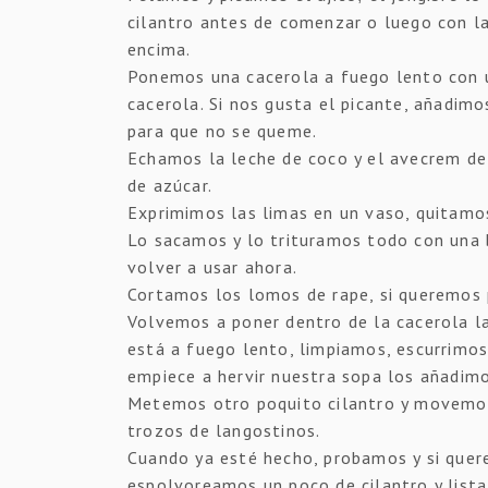
cilantro antes de comenzar o luego con 
encima.
Ponemos una cacerola a fuego lento con u
cacerola. Si nos gusta el picante, añadi
para que no se queme.
Echamos la leche de coco y el avecrem d
de azúcar.
Exprimimos las limas en un vaso, quitamos
Lo sacamos y lo trituramos todo con una 
volver a usar ahora.
Cortamos los lomos de rape, si queremos 
Volvemos a poner dentro de la cacerola la
está a fuego lento, limpiamos, escurrimo
empiece a hervir nuestra sopa los añadim
Metemos otro poquito cilantro y movemos.
trozos de langostinos.
Cuando ya esté hecho, probamos y si que
espolvoreamos un poco de cilantro y lista