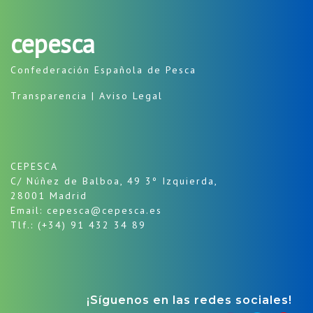
cepesca
Confederación Española de Pesca
Transparencia
|
Aviso Legal
CEPESCA
C/ Núñez de Balboa, 49 3º Izquierda,
28001 Madrid
Email: cepesca@cepesca.es
Tlf.: (+34) 91 432 34 89
¡Síguenos en las redes sociales!