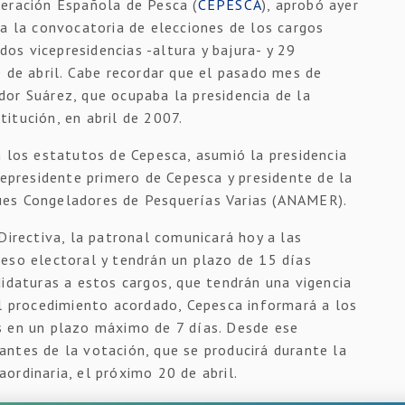
eración Española de Pesca (
CEPESCA
), aprobó ayer
ra la convocatoria de elecciones de los cargos
 dos vicepresidencias -altura y bajura- y 29
0 de abril. Cabe recordar que el pasado mes de
or Suárez, que ocupaba la presidencia de la
itución, en abril de 2007.
n los estatutos de Cepesca, asumió la presidencia
cepresidente primero de Cepesca y presidente de la
ues Congeladores de Pesquerías Varias (ANAMER).
Directiva, la patronal comunicará hoy a las
eso electoral y tendrán un plazo de 15 días
didaturas a estos cargos, que tendrán una vigencia
el procedimiento acordado, Cepesca informará a los
s en un plazo máximo de 7 días. Desde ese
ntes de la votación, que se producirá durante la
ordinaria, el próximo 20 de abril.