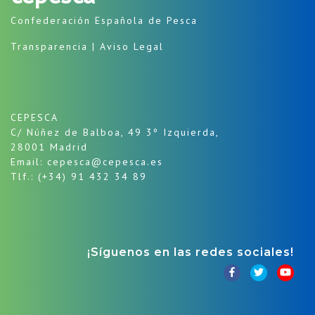
Confederación Española de Pesca
Transparencia
|
Aviso Legal
CEPESCA
C/ Núñez de Balboa, 49 3º Izquierda,
28001 Madrid
Email: cepesca@cepesca.es
Tlf.: (+34) 91 432 34 89
¡Síguenos en las redes sociales!