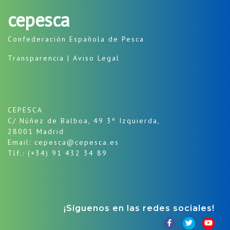
cepesca
Confederación Española de Pesca
Transparencia
|
Aviso Legal
CEPESCA
C/ Núñez de Balboa, 49 3º Izquierda,
28001 Madrid
Email: cepesca@cepesca.es
Tlf.: (+34) 91 432 34 89
¡Síguenos en las redes sociales!