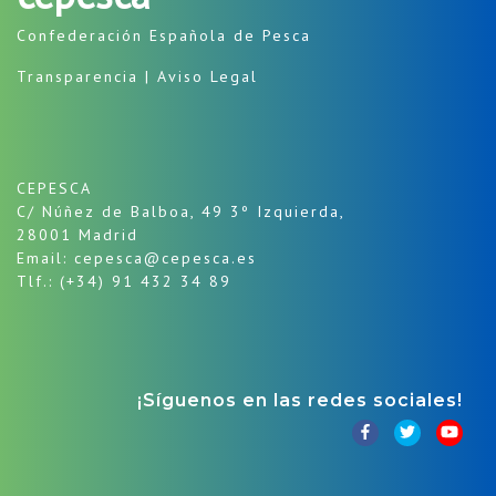
Confederación Española de Pesca
Transparencia
|
Aviso Legal
CEPESCA
C/ Núñez de Balboa, 49 3º Izquierda,
28001 Madrid
Email: cepesca@cepesca.es
Tlf.: (+34) 91 432 34 89
¡Síguenos en las redes sociales!