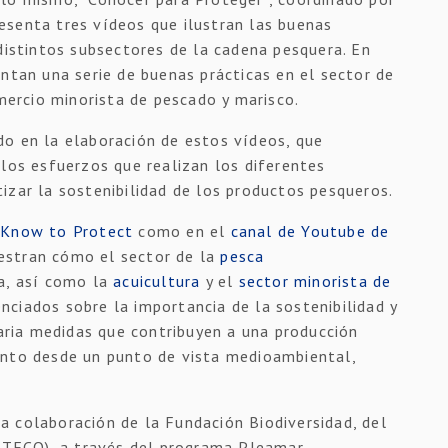
esenta tres vídeos que ilustran las buenas
 distintos subsectores de la cadena pesquera. En
entan una serie de buenas prácticas en el sector de
omercio minorista de pescado y marisco.
do en la elaboración de estos vídeos, que
 los esfuerzos que realizan los diferentes
izar la sostenibilidad de los productos pesqueros.
 Know to Protect
como en el
canal de Youtube de
uestran cómo el sector de la
pesca
ra, así como la
acuicultura
y el
sector minorista de
ciados sobre la importancia de la sostenibilidad y
iaria medidas que contribuyen a una producción
anto desde un punto de vista medioambiental,
 colaboración de la Fundación Biodiversidad, del
MITECO), a través del programa Pleamar,