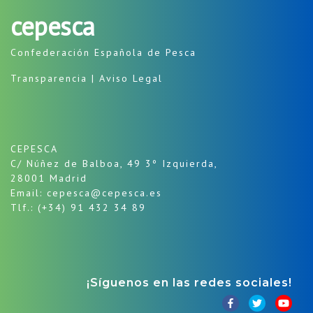
cepesca
Confederación Española de Pesca
Transparencia
|
Aviso Legal
CEPESCA
C/ Núñez de Balboa, 49 3º Izquierda,
28001 Madrid
Email: cepesca@cepesca.es
Tlf.: (+34) 91 432 34 89
¡Síguenos en las redes sociales!