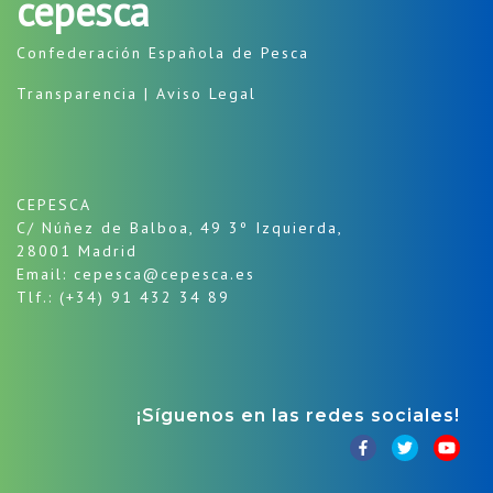
cepesca
Confederación Española de Pesca
Transparencia
|
Aviso Legal
CEPESCA
C/ Núñez de Balboa, 49 3º Izquierda,
28001 Madrid
Email: cepesca@cepesca.es
Tlf.: (+34) 91 432 34 89
¡Síguenos en las redes sociales!